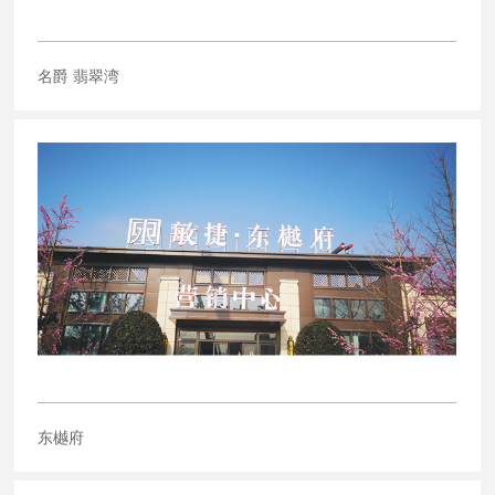
名爵 翡翠湾
东樾府