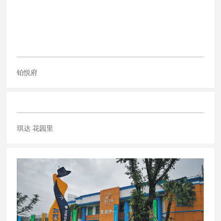
铂悦府
琪达 花园里